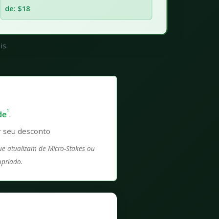
de:
$18
is.
¹
de
.
r seu desconto
ue atualizam de Micro-Stakes ou
opriado.