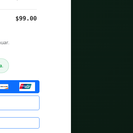
$99.00
uar.
a.