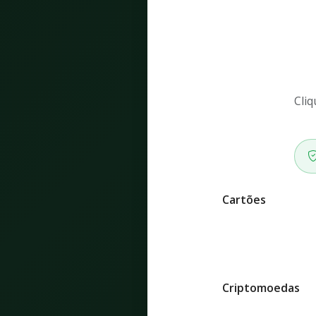
Cli
Cartões
Criptomoedas